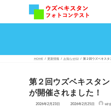
コ
ナ
ン
ビ
テ
ゲ
ン
ー
ツ
シ
へ
ョ
ス
ン
キ
に
ッ
移
プ
動
HOME
更新情報
お知らせ02
第２回ウズベキスタ
第２回ウズベキスタン
が開催されました！
最
2026年2月23日
2026年2月25日
uz-
終