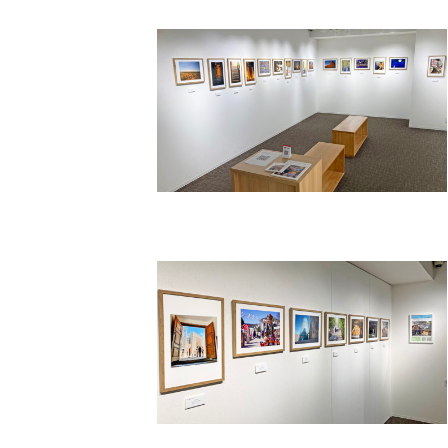
更
新
日
時
: