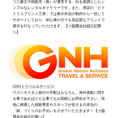
つ三菱王子紙販売（株）が運営する、白を基調としたシ
ンプルなレンタルギャラリーです。また、併設の「ピク
トリコプリント工房」では展示作品の制作から一括して
サポートしており、初心者の方でも高品質なプリントで
展示を行なっていただけます。【
⇒協賛会社紹介記事
へ
】
GNHトラベル＆サービス
ウズベキスタン旅行の手配はもちろん、海外渡航に関す
る事であればどんな事でもお気軽にお問合せ下さい。現
地に精通した経験豊富やスタッフが皆さまの本当の
「旅」づくりのお手伝いをさせていただきます！【
⇒協
賛会社紹介記事へ
】