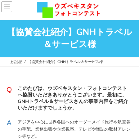
コ
ナ
ン
ビ
テ
ゲ
ン
ー
ツ
シ
【協賛会社紹介】GNHトラベル
へ
ョ
ス
ン
キ
に
＆サービス様
ッ
移
プ
動
HOME
【協賛会社紹介】GNHトラベル＆サービス様
このたびは、ウズベキスタン・フォトコンテスト
へ協賛いただきありがとうございます。最初に、
GNHトラベル＆サービスさんの事業内容をご紹介
いただけますでしょうか。
アジアを中心に世界各国へのオーダーメイド旅行や航空券
の手配、業務出張や企業視察、テレビや雑誌の取材アレン
ジ等など。