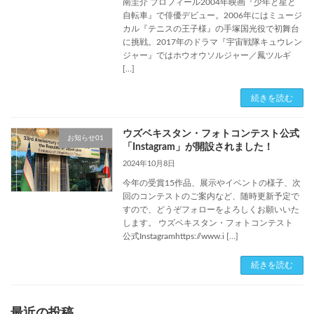
南圭介 プロフィール2004年映画『少年と星と
自転車』で俳優デビュー。2006年にはミュージ
カル『テニスの王子様』の手塚国光役で初舞台
に挑戦。2017年のドラマ『宇宙戦隊キュウレン
ジャー』ではホウオウソルジャー／鳳ツルギ
[…]
続きを読む
ウズベキスタン・フォトコンテスト公式
お知らせ01
「Instagram」が開設されました！
2024年10月8日
今年の受賞15作品、展示やイベントの様子、次
回のコンテストのご案内など、随時更新予定で
すので、どうぞフォローをよろしくお願いいた
します。 ウズベキスタン・フォトコンテスト
公式Instagramhttps://www.i […]
続きを読む
最近の投稿