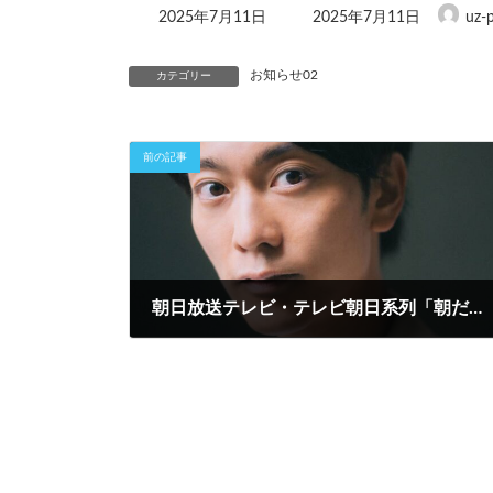
最
2025年7月11日
2025年7月11日
uz-
終
更
新
お知らせ02
カテゴリー
日
時
:
前の記事
朝日放送テレビ・テレビ朝日系列「朝だ！生です旅サラダ」のリポーターとしてお馴染みの南圭介氏（ウズベキスタン観光大使）選出の特別賞新設!
2025年7月1日