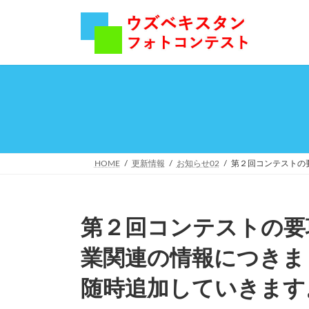
コ
ナ
ン
ビ
テ
ゲ
ン
ー
ツ
シ
へ
ョ
ス
ン
キ
に
ッ
移
プ
動
HOME
更新情報
お知らせ02
第２回コンテストの
第２回コンテストの要
業関連の情報につきま
随時追加していきます